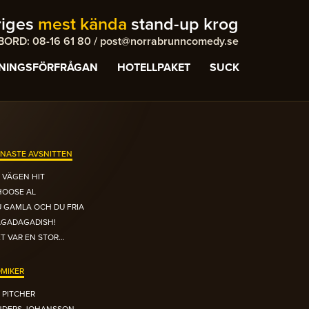
riges
mest kända
stand-up krog
ORD: 08-16 61 80 / post@norrabrunncomedy.se
NINGSFÖRFRÅGAN
HOTELLPAKET
SUCK
NASTE AVSNITTEN
 VÄGEN HIT
HOOSE AL
 GAMLA OCH DU FRIA
AGADAGADISH!
T VAR EN STOR…
MIKER
 PITCHER