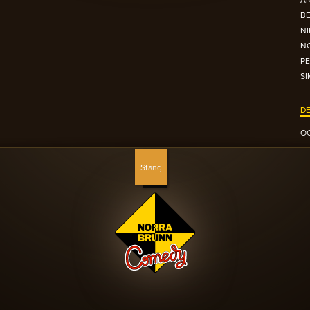
A
B
N
NO
PE
S
DE
OC