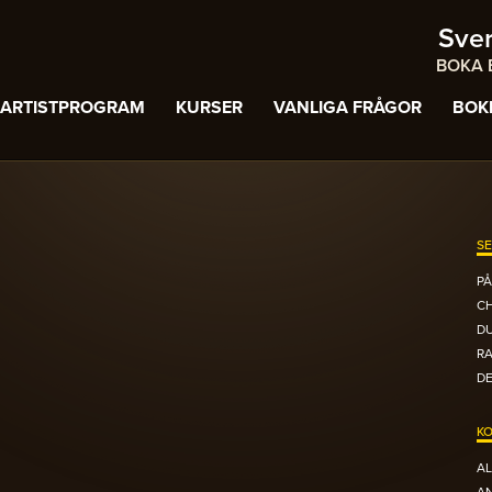
Sve
BOKA B
ARTISTPROGRAM
KURSER
VANLIGA FRÅGOR
BOK
SE
PÅ
C
DU
R
DE
KO
AL