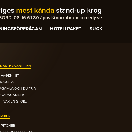
riges
mest kända
stand-up krog
ORD: 08-16 61 80 / post@norrabrunncomedy.se
NINGSFÖRFRÅGAN
HOTELLPAKET
SUCK
NASTE AVSNITTEN
 VÄGEN HIT
HOOSE AL
 GAMLA OCH DU FRIA
AGADAGADISH!
T VAR EN STOR…
MIKER
 PITCHER