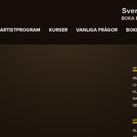
Sve
BOKA B
ARTISTPROGRAM
KURSER
VANLIGA FRÅGOR
BOK
SE
PÅ
C
DU
R
DE
KO
AL