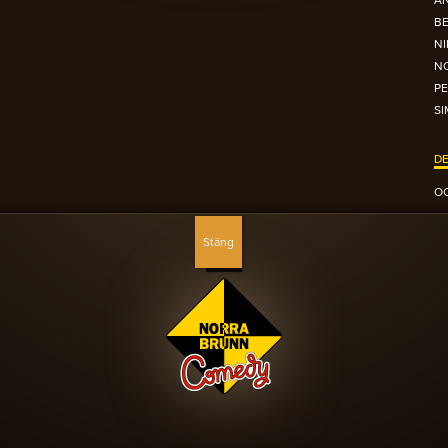
A
B
N
NO
PE
S
DE
OC