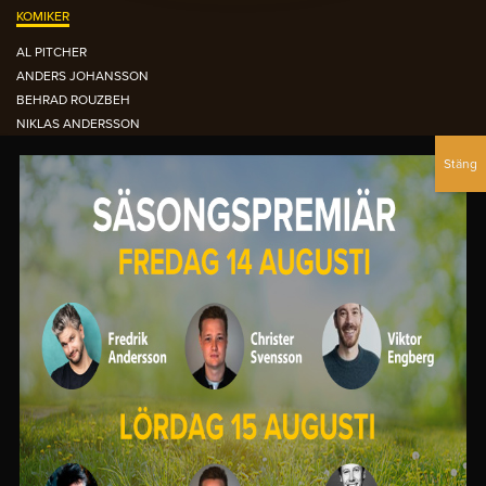
KOMIKER
AL PITCHER
ANDERS JOHANSSON
BEHRAD ROUZBEH
NIKLAS ANDERSSON
NOUR EL-REFAI
PETTER BRISTAV
SIMON GARSHASEBI
DEN ORANGEA FÅTÖLJEN ARKIVET
OCTOBER 2015