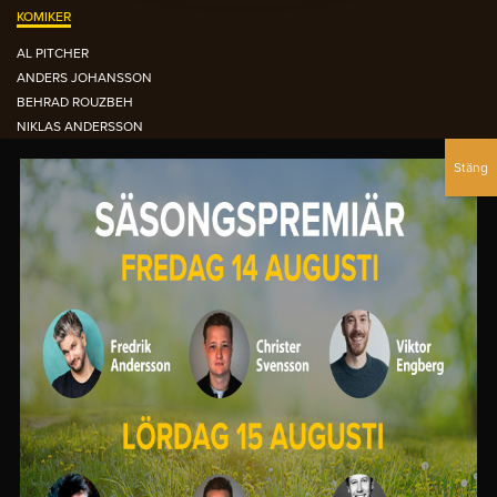
KOMIKER
AL PITCHER
ANDERS JOHANSSON
BEHRAD ROUZBEH
NIKLAS ANDERSSON
NOUR EL-REFAI
PETTER BRISTAV
SIMON GARSHASEBI
DEN ORANGEA FÅTÖLJEN ARKIVET
OCTOBER 2015