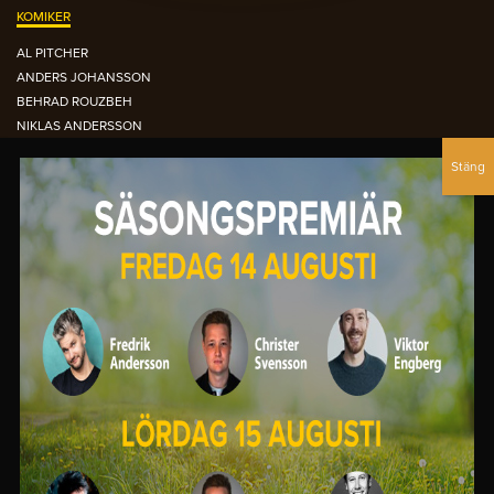
KOMIKER
AL PITCHER
ANDERS JOHANSSON
BEHRAD ROUZBEH
NIKLAS ANDERSSON
NOUR EL-REFAI
PETTER BRISTAV
SIMON GARSHASEBI
DEN ORANGEA FÅTÖLJEN ARKIVET
OCTOBER 2015