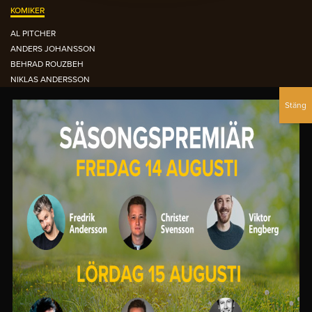
KOMIKER
AL PITCHER
ANDERS JOHANSSON
BEHRAD ROUZBEH
NIKLAS ANDERSSON
NOUR EL-REFAI
PETTER BRISTAV
SIMON GARSHASEBI
DEN ORANGEA FÅTÖLJEN ARKIVET
OCTOBER 2015