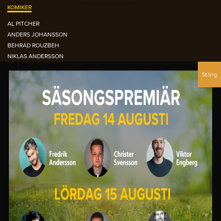
KOMIKER
AL PITCHER
ANDERS JOHANSSON
BEHRAD ROUZBEH
NIKLAS ANDERSSON
NOUR EL-REFAI
PETTER BRISTAV
SIMON GARSHASEBI
DEN ORANGEA FÅTÖLJEN ARKIVET
OCTOBER 2015