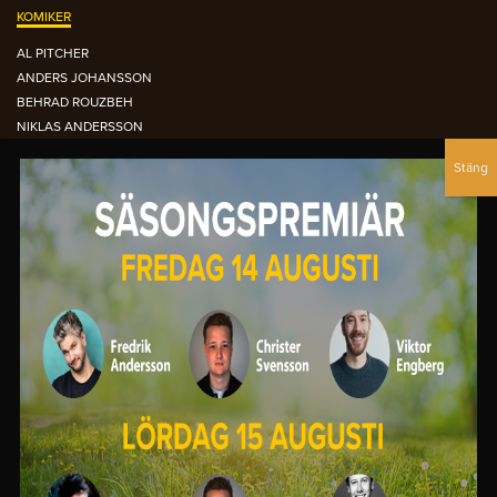
KOMIKER
AL PITCHER
ANDERS JOHANSSON
BEHRAD ROUZBEH
NIKLAS ANDERSSON
NOUR EL-REFAI
PETTER BRISTAV
SIMON GARSHASEBI
DEN ORANGEA FÅTÖLJEN ARKIVET
OCTOBER 2015