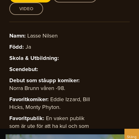
VIDEO
Namn:
Lasse Nilsen
Född:
Ja
Skola & Utbildning:
Scendebut:
Debut som ståupp komiker:
Norra Brunn våren -98.
Favoritkomiker:
Eddie Izzard, Bill
Hicks, Monty Phyton.
Favoritpublik:
En vaken publik
som är ute för att ha kul och som
vill komma ihåg vad de har sett.