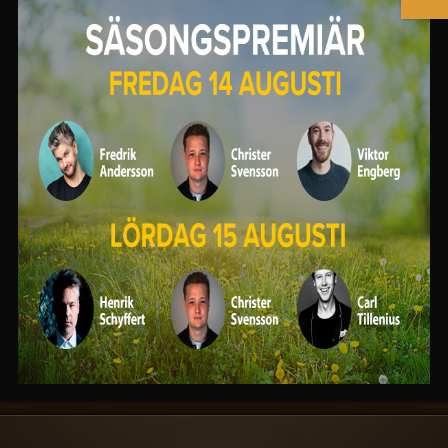
Favoritämne / Pratar helst om:
Vad som helst som jag tycker är
roligt och värt att prata om.
PRIVAT EVENT ELLER FEST?
Vill du att Lasse Nilsen ska komma
och uppträda på ett privat event
eller vara konferencier så kan du
boka med knappen nedan.
BOKA LASSE