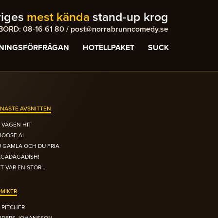
riges
mest kända
stand-up krog
ORD: 08-16 61 80 / post@norrabrunncomedy.se
NINGSFÖRFRÅGAN
HOTELLPAKET
SUCK
NASTE AVSNITTEN
 VÄGEN HIT
HOOSE AL
 GAMLA OCH DU FRIA
AGADAGADISH!
T VAR EN STOR…
MIKER
 PITCHER