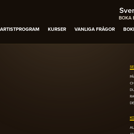
Sve
BOKA B
ARTISTPROGRAM
KURSER
VANLIGA FRÅGOR
BOK
SE
PÅ
C
DU
R
DE
KO
AL