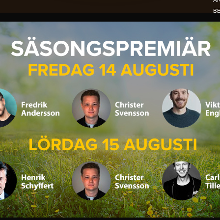
A
B
N
NO
PE
S
DE
OC