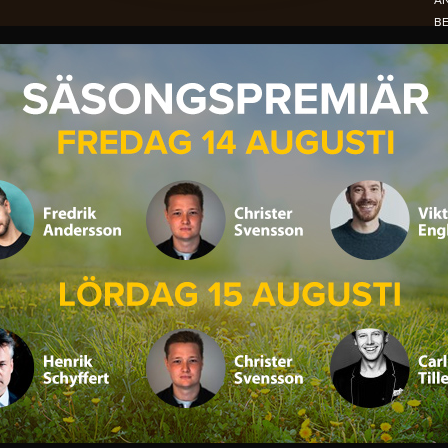
A
B
N
NO
PE
S
DE
OC