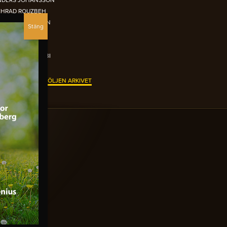
NDERS JOHANSSON
EHRAD ROUZBEH
IKLAS ANDERSSON
UR EL-REFAI
TTER BRISTAV
IMON GARSHASEBI
N ORANGEA FÅTÖLJEN ARKIVET
TOBER 2015