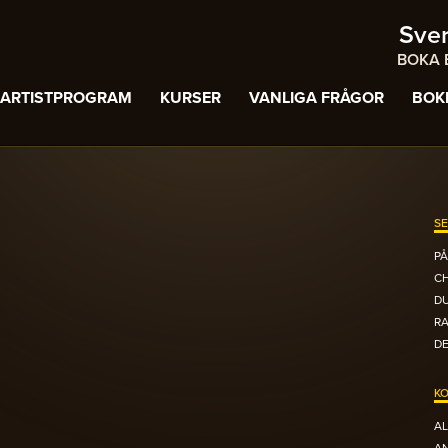
Sve
BOKA B
ARTISTPROGRAM
KURSER
VANLIGA FRÅGOR
BOK
SE
PÅ
C
DU
R
DE
KO
AL