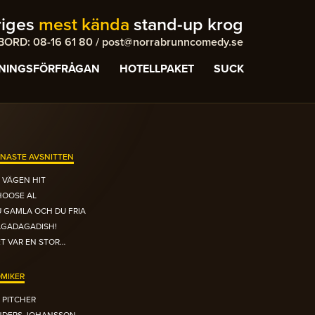
riges
mest kända
stand-up krog
ORD: 08-16 61 80 / post@norrabrunncomedy.se
NINGSFÖRFRÅGAN
HOTELLPAKET
SUCK
NASTE AVSNITTEN
 VÄGEN HIT
HOOSE AL
 GAMLA OCH DU FRIA
AGADAGADISH!
T VAR EN STOR…
MIKER
 PITCHER