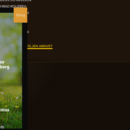
NDERS JOHANSSON
EHRAD ROUZBEH
IKLAS ANDERSSON
UR EL-REFAI
TTER BRISTAV
IMON GARSHASEBI
N ORANGEA FÅTÖLJEN ARKIVET
TOBER 2015