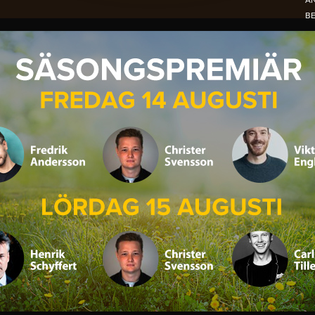
A
B
N
NO
PE
S
DE
OC