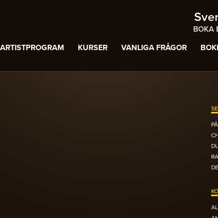
Sve
BOKA B
ARTISTPROGRAM
KURSER
VANLIGA FRÅGOR
BOK
SE
PÅ
C
DU
R
DE
KO
AL