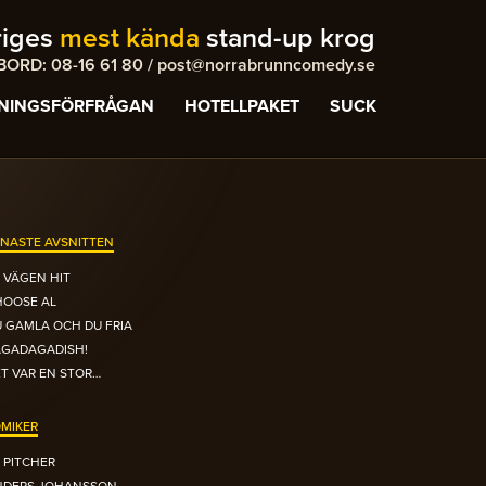
riges
mest kända
stand-up krog
ORD: 08-16 61 80 / post@norrabrunncomedy.se
NINGSFÖRFRÅGAN
HOTELLPAKET
SUCK
NASTE AVSNITTEN
 VÄGEN HIT
HOOSE AL
 GAMLA OCH DU FRIA
AGADAGADISH!
T VAR EN STOR…
MIKER
 PITCHER