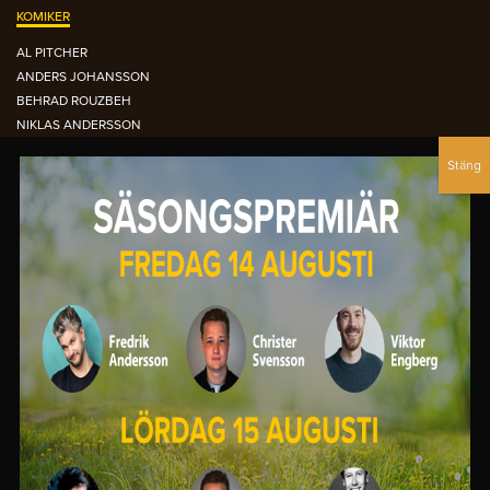
KOMIKER
AL PITCHER
ANDERS JOHANSSON
BEHRAD ROUZBEH
NIKLAS ANDERSSON
NOUR EL-REFAI
PETTER BRISTAV
SIMON GARSHASEBI
DEN ORANGEA FÅTÖLJEN ARKIVET
OCTOBER 2015