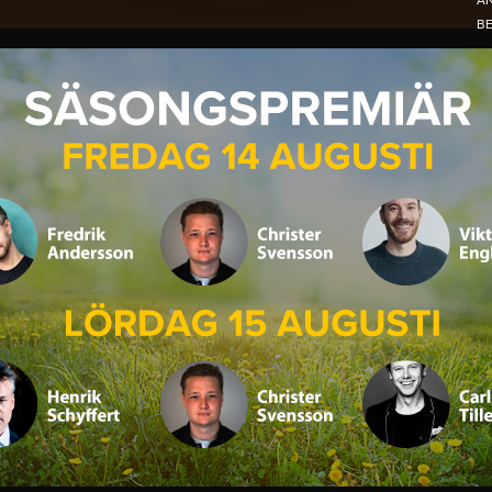
A
B
N
NO
PE
S
DE
OC