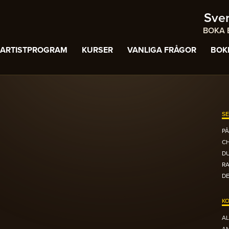
Sve
BOKA B
ARTISTPROGRAM
KURSER
VANLIGA FRÅGOR
BOK
SE
PÅ
C
DU
R
DE
KO
AL