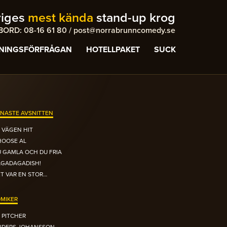
riges
mest kända
stand-up krog
ORD: 08-16 61 80 / post@norrabrunncomedy.se
NINGSFÖRFRÅGAN
HOTELLPAKET
SUCK
NASTE AVSNITTEN
 VÄGEN HIT
HOOSE AL
 GAMLA OCH DU FRIA
AGADAGADISH!
T VAR EN STOR…
MIKER
 PITCHER