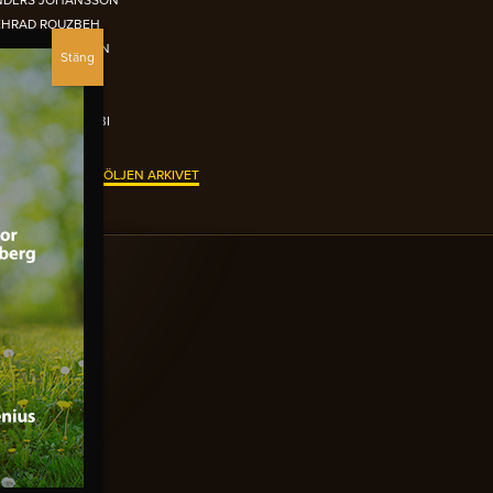
NDERS JOHANSSON
EHRAD ROUZBEH
IKLAS ANDERSSON
UR EL-REFAI
TTER BRISTAV
IMON GARSHASEBI
N ORANGEA FÅTÖLJEN ARKIVET
TOBER 2015